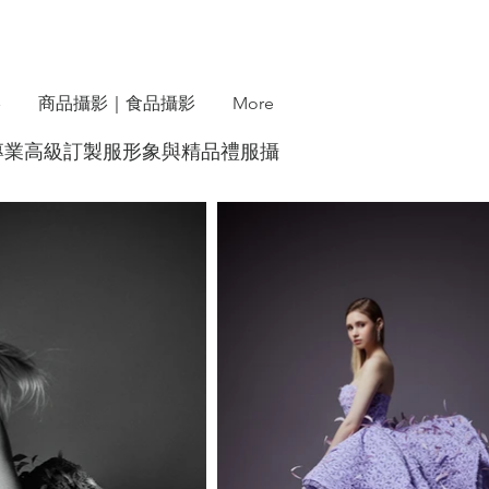
影
商品攝影｜食品攝影
More
O9396｜專業高級訂製服形象與精品禮服攝